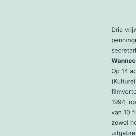
Drie vri
penning
secretar
Wanneer 
Op 14 ap
(Kultur
filmvert
1994, op
van 10 f
zowel he
uitgebre