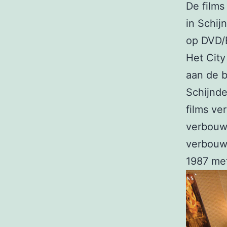
De films
in Schij
op DVD/
Het Cit
aan de b
Schijnde
films ve
verbouw
verbouw
1987 met