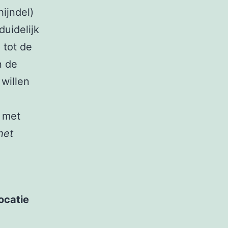
ijndel)
duidelijk
 tot de
n de
 willen
n met
het
ocatie