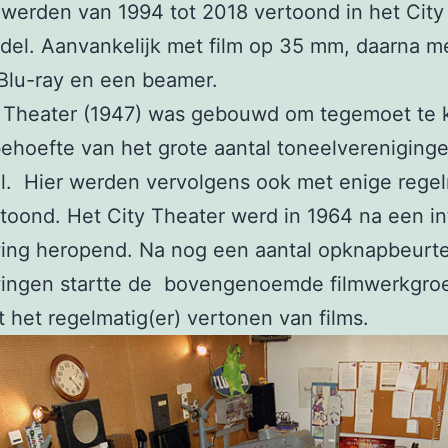
 werden van 1994 tot 2018 vertoond in het City
ndel. Aanvankelijk met film op 35 mm, daarna me
Blu-ray en een beamer.
y Theater (1947) was gebouwd om tegemoet te
ehoefte van het grote aantal toneelvereniginge
l. Hier werden vervolgens ook met enige rege
rtoond. Het City Theater werd in 1964 na een i
ing heropend. Na nog een aantal opknapbeurt
ingen startte de bovengenoemde filmwerkgroe
 het regelmatig(er) vertonen van films.