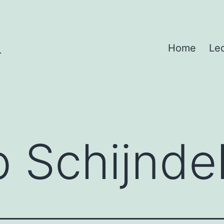
N
Home
Le
b Schijnde