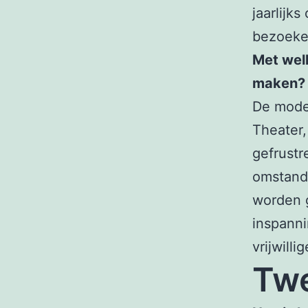
jaarlijk
bezoeker
Met welk
maken?
De moder
Theater,
gefrustr
omstand
worden 
inspanni
vrijwill
Twe