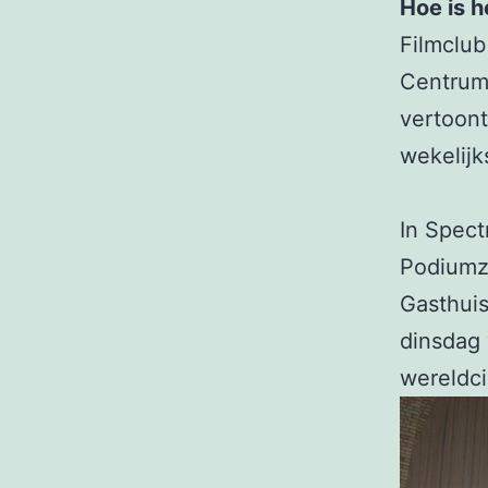
Hoe is h
Filmclub
Centrum 
vertoont
wekelijk
In Spect
Podiumza
Gasthuis
dinsdag
wereldci