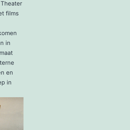
 Theater
t films
 komen
n in
lmaat
nterne
en en
p in