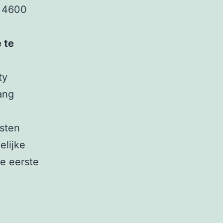
r 4600
 te
ty
ang
sten
lijke
de eerste