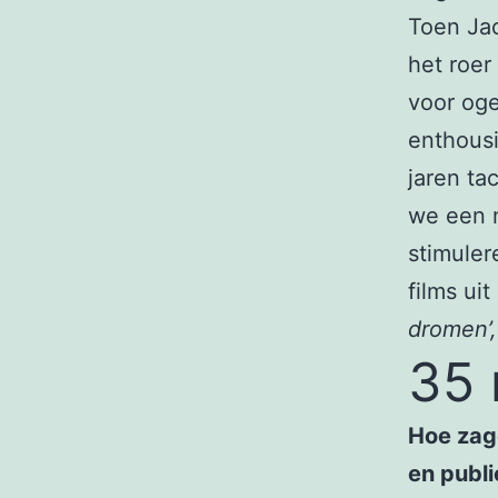
Toen Jac
het roer
voor oge
enthousi
jaren tac
we een 
stimuler
films uit
dromen’,
35
Hoe zage
en publ