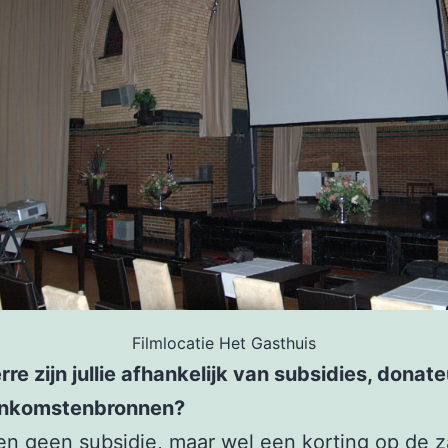
Filmlocatie Het Gasthuis
rre zijn jullie afhankelijk van subsidies, donate
inkomstenbronnen?
en geen subsidie, maar wel een korting op de z