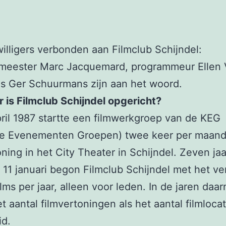
jwilligers verbonden aan Filmclub Schijndel:
meester Marc Jacquemard, programmeur Ellen 
is Ger Schuurmans zijn aan het woord.
is Filmclub Schijndel opgericht?
ril 1987 startte een filmwerkgroep van de KEG
ele Evenementen Groepen) twee keer per maan
oning in het City Theater in Schijndel. Zeven jaar
 11 januari begon Filmclub Schijndel met het v
ilms per jaar, alleen voor leden. In de jaren daa
t aantal filmvertoningen als het aantal filmlocat
id.