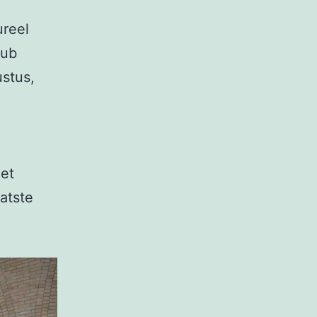
ureel
lub
ustus,
Het
aatste