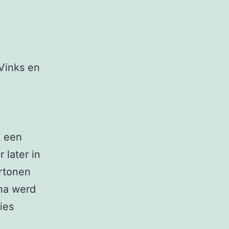
Vinks en
d een
 later in
ertonen
rna werd
ies