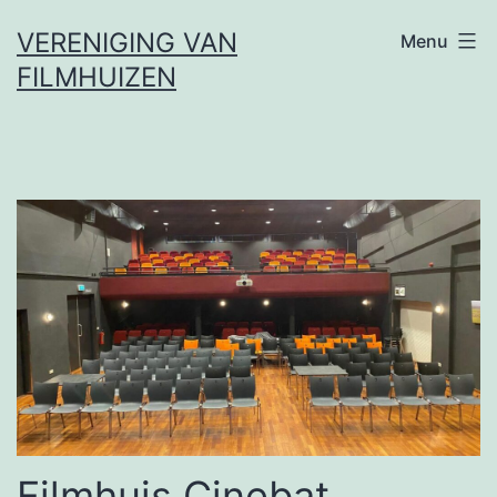
Ga
VERENIGING VAN
Menu
naar
FILMHUIZEN
de
inhoud
Filmhuis Cinebat